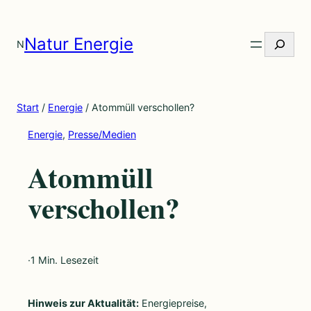
Zum
Inhalt
Website
Natur Energie
N
springen
durchsuc
Start
/
Energie
/
Atommüll verschollen?
Energie
, 
Presse/Medien
Atommüll
verschollen?
·
1 Min. Lesezeit
Hinweis zur Aktualität:
Energiepreise,