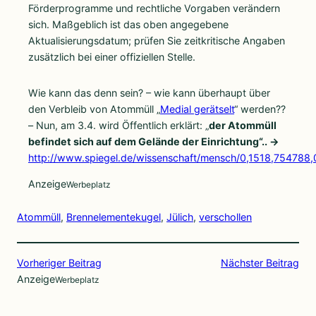
Förderprogramme und rechtliche Vorgaben verändern
sich. Maßgeblich ist das oben angegebene
Aktualisierungsdatum; prüfen Sie zeitkritische Angaben
zusätzlich bei einer offiziellen Stelle.
Wie kann das denn sein? – wie kann überhaupt über
den Verbleib von Atommüll „
Medial gerätselt
“ werden??
– Nun, am 3.4. wird Öffentlich erklärt: „
der Atommüll
befindet sich auf dem Gelände der Einrichtung“.. ->
http://www.spiegel.de/wissenschaft/mensch/0,1518,754788,
Anzeige
Werbeplatz
Atommüll
, 
Brennelementekugel
, 
Jülich
, 
verschollen
Vorheriger Beitrag
Nächster Beitrag
Anzeige
Werbeplatz